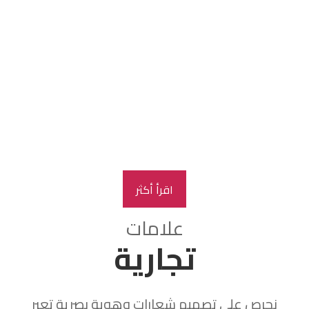
"في Creative Agency، نبتكر هوية بصرية فريدة
تعبر عن جوهر علامتك التجارية. من تصميم
الشعارات إلى تحديد الألوان والخطوط، نضمن أن
تكون هويتك البصرية مميزة وجذابة. هدفنا هو
إنشاء تصميمات تعزز تواجدك الرقمي وتترك
انطباعًا دائمًا لدى جمهورك المستهدف.
اقرأ أكثر
علامات
تجارية
نحرص على تصميم شعارات وهوية بصرية تعبر