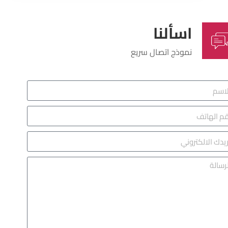
اسألنا
نموذج اتصال سريع