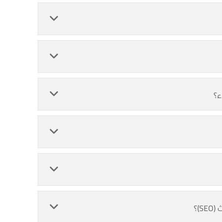
ء؟
)؟