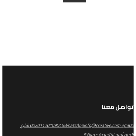
تواصل معنا
info@creative.com.eg
WhatsApp
00201120109046
300 شارع
الهرم أبراج الاتحادية عمارة 8