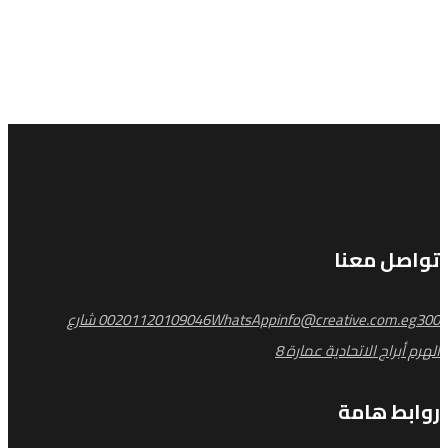
تواصل معنا
info@creative.com.eg
WhatsApp
00201120109046
300 شارع
الهرم أبراج الاتحادية عمارة 8
روابط هامة